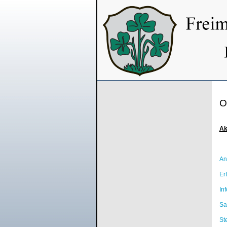
O
Ak
An
Er
In
Sa
St