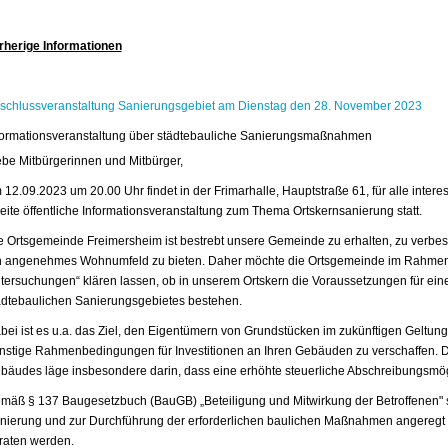
rherige Informationen
schlussveranstaltung Sanierungsgebiet am Dienstag den 28. November 2023
formationsveranstaltung über städtebauliche Sanierungsmaßnahmen
ebe Mitbürgerinnen und Mitbürger,
 12.09.2023 um 20.00 Uhr findet in der Frimarhalle, Hauptstraße 61, für alle interes
eite öffentliche Informationsveranstaltung zum Thema Ortskernsanierung statt.
e Ortsgemeinde Freimersheim ist bestrebt unsere Gemeinde zu erhalten, zu verbes
n angenehmes Wohnumfeld zu bieten. Daher möchte die Ortsgemeinde im Rahmen
tersuchungen“ klären lassen, ob in unserem Ortskern die Voraussetzungen für eine
ädtebaulichen Sanierungsgebietes bestehen.
bei ist es u.a. das Ziel, den Eigentümern von Grundstücken im zukünftigen Geltu
̈nstige Rahmenbedingungen für Investitionen an Ihren Gebäuden zu verschaffen. De
bäudes läge insbesondere darin, dass eine erhöhte steuerliche Abschreibungsmög
mäß § 137 Baugesetzbuch (BauGB) „Beteiligung und Mitwirkung der Betroffenen" so
nierung und zur Durchführung der erforderlichen baulichen Maßnahmen angeregt
raten werden.