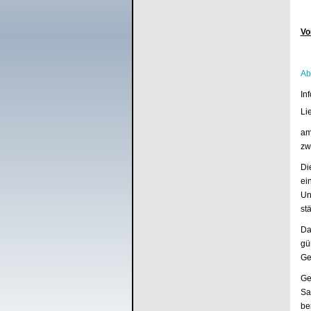
Vo
Ab
In
Li
am
zw
Di
ei
Un
st
Da
gu
Ge
Ge
Sa
be