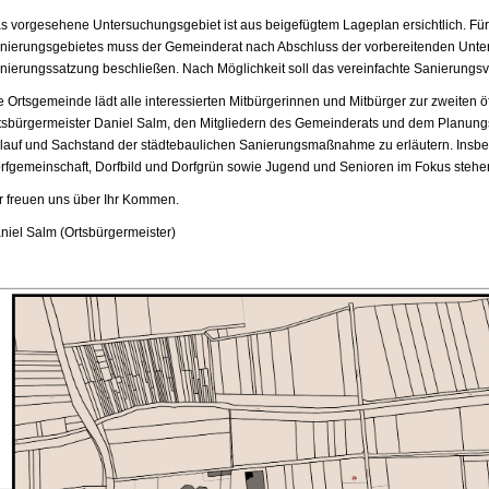
s vorgesehene Untersuchungsgebiet ist aus beigefügtem Lageplan ersichtlich. Für
nierungsgebietes muss der Gemeinderat nach Abschluss der vorbereitenden Unt
nierungssatzung beschließen. Nach Möglichkeit soll das vereinfachte Sanierungsv
e Ortsgemeinde lädt alle interessierten Mitbürgerinnen und Mitbürger zur zweiten o
tsbürgermeister Daniel Salm, den Mitgliedern des Gemeinderats und dem Planungs
lauf und Sachstand der städtebaulichen Sanierungsmaßnahme zu erläutern. Insb
rfgemeinschaft, Dorfbild und Dorfgrün sowie Jugend und Senioren im Fokus stehe
r freuen uns über Ihr Kommen.
niel Salm (Ortsbürgermeister)