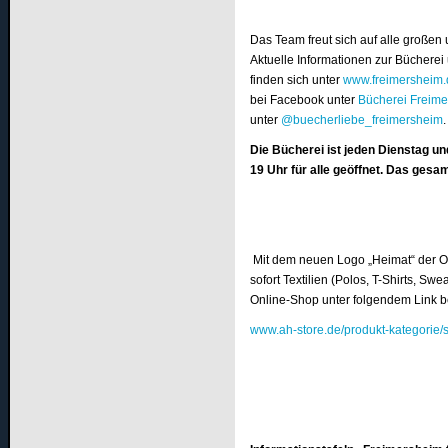
Das Team freut sich auf alle großen 
Aktuelle Informationen zur Bücherei 
finden sich unter
www.freimersheim.
bei Facebook unter
Bücherei Freim
unter
@buecherliebe_freimersheim
.
Die Bücherei ist jeden Dienstag u
19 Uhr für alle geöffnet. Das gesa
Mit dem neuen Logo „Heimat“ der 
sofort Textilien (Polos, T-Shirts, Sw
Online-Shop unter folgendem Link be
www.ah-store.de/produkt-kategorie/s