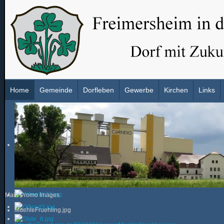
Home
Gemeinde
Dorfleben
Gewerbe
Kirchen
Links
Main Promo Images
MuehleFruehling.jpg