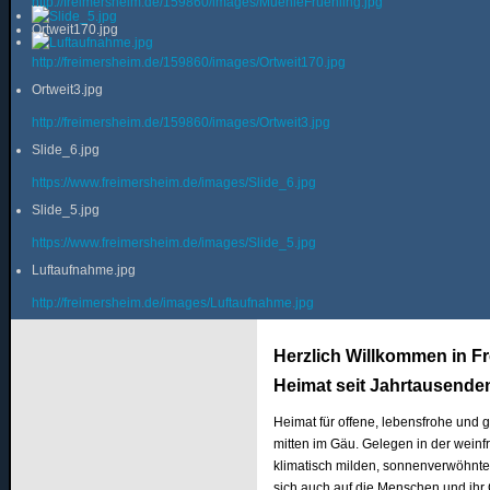
http://freimersheim.de/159860/images/MuehleFruehling.jpg
Ortweit170.jpg
http://freimersheim.de/159860/images/Ortweit170.jpg
Ortweit3.jpg
http://freimersheim.de/159860/images/Ortweit3.jpg
Slide_6.jpg
https://www.freimersheim.de/images/Slide_6.jpg
Slide_5.jpg
https://www.freimersheim.de/images/Slide_5.jpg
Luftaufnahme.jpg
http://freimersheim.de/images/Luftaufnahme.jpg
Herzlich Willkommen in F
Heimat seit Jahrtausende
Heimat für offene, lebensfrohe und 
mitten im Gäu. Gelegen in der weinf
klimatisch milden, sonnenverwöhnt
sich auch auf die Menschen und ihr